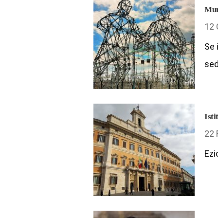
Muri
12 
Se 
se
Isti
22 
Ezi