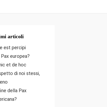
imi articoli
e est percipi
 Pax europea?
hic et de hoc
ispetto di noi stessi,
eno
fine della Pax
ricana?