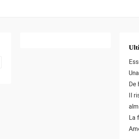
Ult
Ess
Una
De 
Il r
alm
La 
Ame