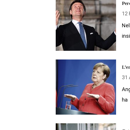
Per
12 
Nel
ins
L’em
31 
Ang
ha