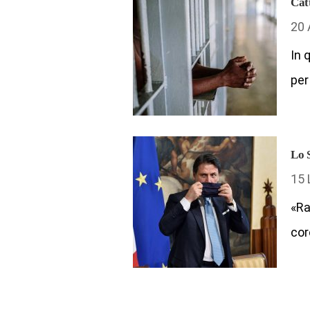
Cat
20 
In 
per
Lo 
15 
«Ra
cor