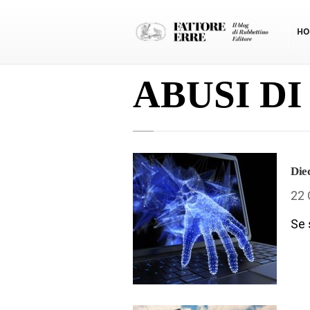
HO
ABUSI DI
Diec
22 
Se 