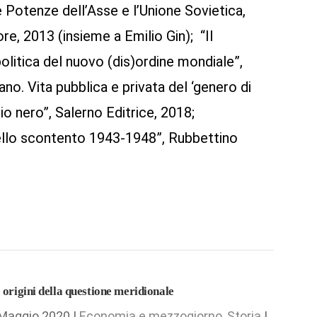
 Potenze dell’Asse e l’Unione Sovietica,
e, 2013 (insieme a Emilio Gin); “Il
olitica del nuovo (dis)ordine mondiale”,
no. Vita pubblica e privata del ‘genero di
nio nero”, Salerno Editrice, 2018;
ello scontento 1943-1948”, Rubbettino
 origini della questione meridionale
Maggio 2020 |
Economia e mezzogiorno
,
Storia
|