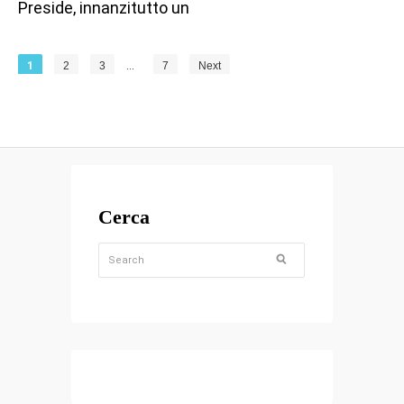
Preside, innanzitutto un
1
2
3
…
7
Next
Cerca