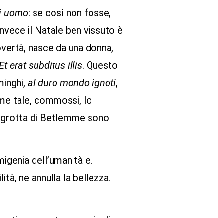
ni uomo
: se così non fosse,
vece il Natale ben vissuto è
povertà, nasce da una donna,
Et erat subditus illis
. Questo
minghi,
al duro mondo ignoti
,
come tale, commossi, lo
ile grotta di Betlemme sono
imigenia dell’umanità e,
lità, ne annulla la bellezza.