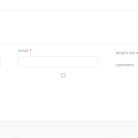
Email
*
email e sito 
commento.