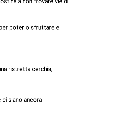
stina a non trovare vie di
 per poterlo sfruttare e
na ristretta cerchia,
é ci siano ancora