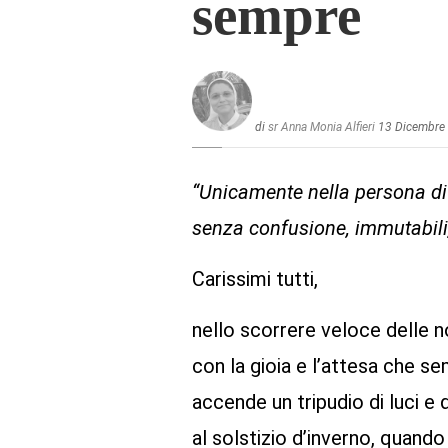
sempre
di
sr Anna Monia Alfieri
13 Dicembre
“Unicamente nella persona di G
senza confusione, immutabili, 
Carissimi tutti,
nello scorrere veloce delle n
con la gioia e l’attesa che se
accende un tripudio di luci e d
al solstizio d’inverno, quand