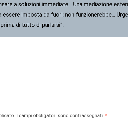
nsare a soluzioni immediate… Una mediazione ester
 essere imposta da fuori; non funzionerebbe… Urge 
rima di tutto di parlarsi”.
di
blicato.
I campi obbligatori sono contrassegnati
*