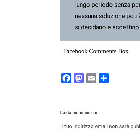
lungo periodo senza pe
nessuna soluzione potrà
si decidano e accettino p
Facebook Comments Box
Facebook
Mastodon
Email
Condivi
Lascia un commento
Il tuo indirizzo email non sarà pub