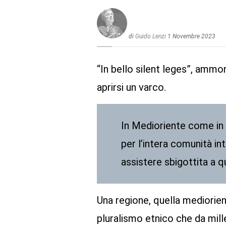
di
Guido Lenzi
1 Novembre 2023
“In bello silent leges”, ammoni
aprirsi un varco.
In Medioriente come in 
per l’intera comunità in
assistere sbigottita a 
Una regione, quella mediorien
pluralismo etnico che da mille