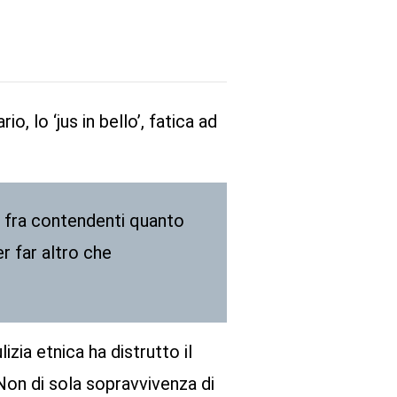
, lo ‘jus in bello’, fatica ad
o fra contendenti quanto
r far altro che
zia etnica ha distrutto il
 Non di sola sopravvivenza di