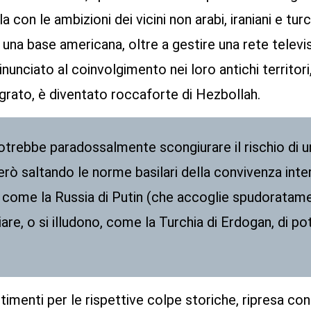
con le ambizioni dei vicini non arabi, iraniani e turchi
 una base americana, oltre a gestire una rete televis
rinunciato al coinvolgimento nei loro antichi territor
tegrato, è diventato roccaforte di Hezbollah.
rebbe paradossalmente scongiurare il rischio di u
rò saltando le norme basilari della convivenza inte
, come la Russia di Putin (che accoglie spudorata
are, o si illudono, come la Turchia di Erdogan, di p
imenti per le rispettive colpe storiche, ripresa con