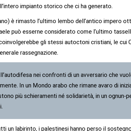
ell’intero impianto storico che ci ha generato.
ibano) è rimasto l’ultimo lembo dell’antico impero 
sraele può esserne considerato come l’ultimo tassel
coinvolgerebbe gli stessi autoctoni cristiani, le cui 
generale rassegnazione.
o all’autodifesa nei confronti di un avversario che vuol
nte. In un Mondo arabo che rimane avaro di iniziat
istono più schieramenti né solidarietà, in un ognun-
.
ti un labirinto, i palestinesi hanno perso il sostegno 