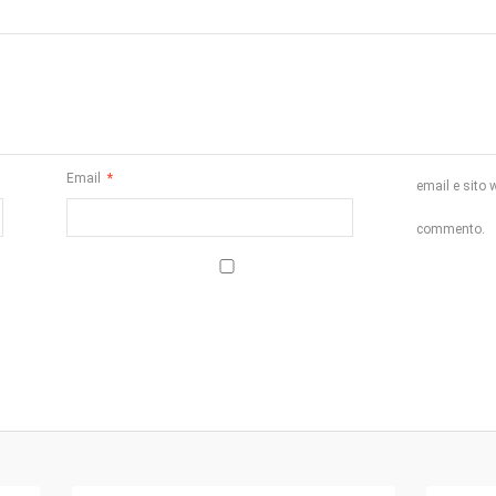
Email
*
email e sito 
commento.