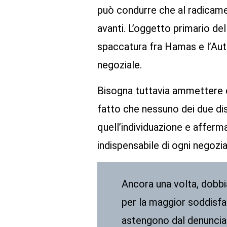
può condurre che al radicamen
avanti. L’oggetto primario de
spaccatura fra Hamas e l’Aut
negoziale.
Bisogna tuttavia ammettere ch
fatto che nessuno dei due dis
quell’individuazione e afferma
indispensabile di ogni negozia
Ancora una volta, dobbi
per la maggior soddisfaz
astengono dal denunciare