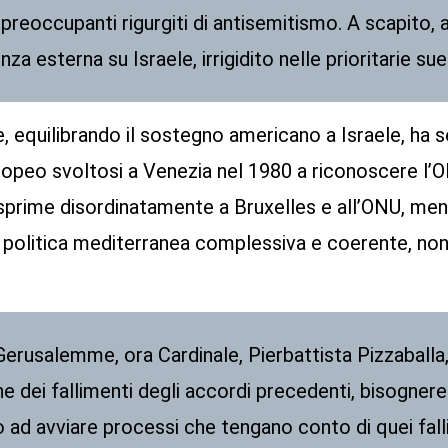
in preoccupanti rigurgiti di antisemitismo. A scapito, 
enza esterna su Israele, irrigidito nelle prioritarie s
, equilibrando il sostegno americano a Israele, ha 
europeo svoltosi a Venezia nel 1980 a riconoscere l’
 esprime disordinatamente a Bruxelles e all’ONU, me
politica mediterranea complessiva e coerente, non 
 Gerusalemme, ora Cardinale, Pierbattista Pizzaball
ne dei fallimenti degli accordi precedenti, bisogne
to ad avviare processi che tengano conto di quei fal