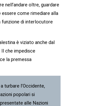
re nell’andare oltre, guardare
e essere come rimediare alla
 funzione di interlocutore
lestina è viziato anche dal
. Il che impedisce
isce la premessa
a turbare l’Occidente,
azioni popolari si
 presentate alle Nazioni