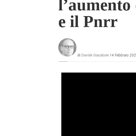
l’aumento 
e il Pnrr
di
Davide Giacalone
14 Febbraio 20
Video
Player