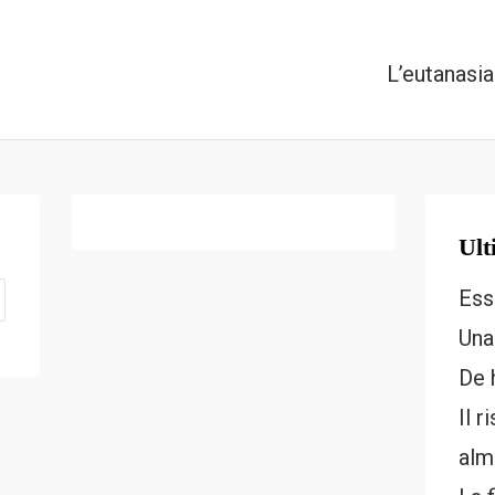
L’eutanasi
Ult
Ess
Una
De 
Il r
alm