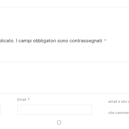
blicato.
I campi obbligatori sono contrassegnati
*
Email
*
email e sito 
che commen