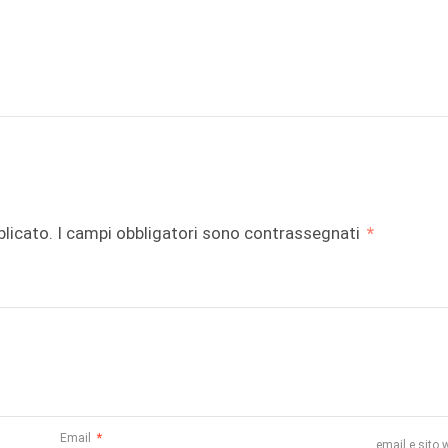
di
blicato.
I campi obbligatori sono contrassegnati
*
Email
*
email e sito 