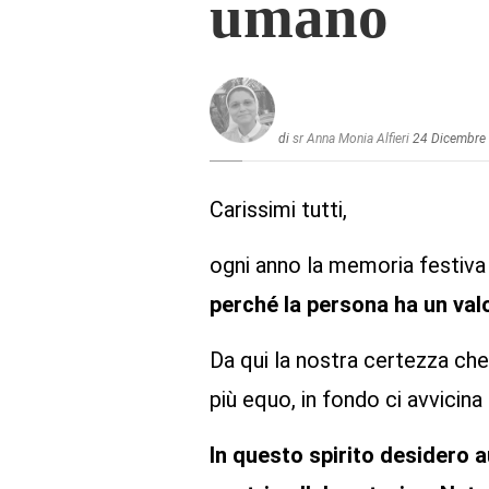
umano
di
sr Anna Monia Alfieri
24 Dicembre
Carissimi tutti,
ogni anno la memoria festiva 
perché la persona ha un val
Da qui la nostra certezza ch
più equo, in fondo ci avvicina 
In questo spirito desidero au