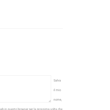
Salva
il mio
nome,
web in questo browser per la prossima volta che