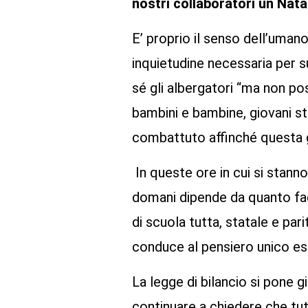
nostri collaboratori un Na
E’ proprio il senso dell’uman
inquietudine necessaria per s
sé gli albergatori “ma non po
bambini e bambine, giovani st
combattuto affinché questa g
In queste ore in cui si stann
domani dipende da quanto facc
di scuola tutta, statale e par
conduce al pensiero unico e
La legge di bilancio si pone gi
continuare a chiedere che tut