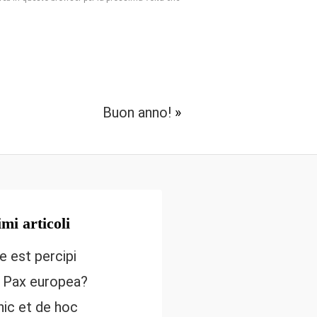
Buon anno!
»
imi articoli
e est percipi
 Pax europea?
hic et de hoc