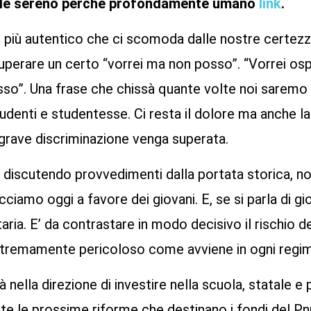
tale sereno perché profondamente umano
link
.
o più autentico che ci scomoda dalle nostre certezze
uperare un certo “vorrei ma non posso”. “Vorrei ospi
sso”. Una frase che chissà quante volte noi saremo s
udenti e studentesse. Ci resta il dolore ma anche la
rave discriminazione venga superata.
o discutendo provvedimenti dalla portata storica, n
iamo oggi a favore dei giovani. E, se si parla di gio
itaria. E’ da contrastare in modo decisivo il rischio
stremamente pericoloso come avviene in ogni regi
à nella direzione di investire nella scuola, statale e
te le prossime riforme che destinano i fondi del Pnr