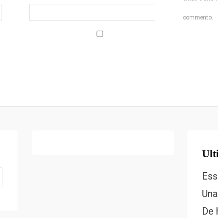
commento.
Ult
Ess
Una
De 