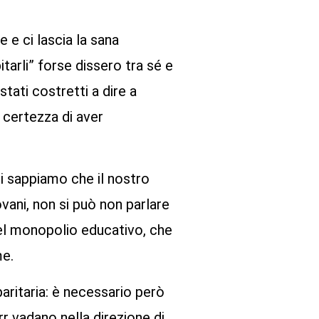
 e ci lascia la sana
tarli” forse dissero tra sé e
tati costretti a dire a
 certezza di aver
oi sappiamo che il nostro
vani, non si può non parlare
 del monopolio educativo, che
me.
 paritaria: è necessario però
r vadano nella direzione di