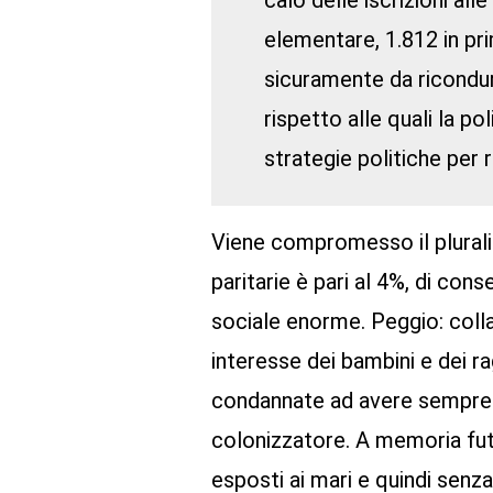
calo delle iscrizioni all
elementare, 1.812 in pr
sicuramente da ricondur
rispetto alle quali la p
strategie politiche per r
Viene compromesso il pluralis
paritarie è pari al 4%, di c
sociale enorme. Peggio: colla
interesse dei bambini e dei r
condannate ad avere sempre 
colonizzatore. A memoria futu
esposti ai mari e quindi senz