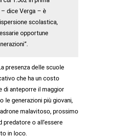
i cui 1.562 in prima
a – dice Verga – è
ispersione scolastica,
ecessarie opportune
nerazioni”.
 La presenza delle scuole
cativo che ha un costo
 di anteporre il maggior
 le generazioni più giovani,
padrone malavitoso, prossimo
d predatore o all’essere
to in loco.