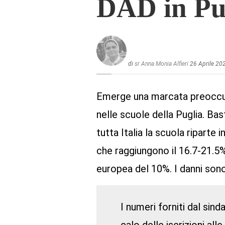
DAD in Pu
di
sr Anna Monia Alfieri
26 Aprile 20
Emerge una marcata preoccupa
nelle scuole della Puglia. Bas
tutta Italia la scuola riparte
che raggiungono il 16.7-21.5%
europea del 10%. I danni sono 
I numeri forniti dal sind