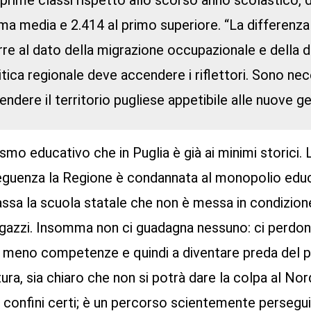
e prime classi rispetto allo scorso anno scolastico, d
ima media e 2.414 al primo superiore. “La differenz
re al dato della migrazione occupazionale e della d
olitica regionale deve accendere i riflettori. Sono n
endere il territorio pugliese appetibile alle nuove ge
mo educativo che in Puglia è già ai minimi storici.
onseguenza la Regione è condannata al monopolio edu
ssa la scuola statale che non è messa in condizione
agazzi. Insomma non ci guadagna nessuno: ci perdono
meno competenze e quindi a diventare preda del 
ra, sia chiaro che non si potrà dare la colpa al Nor
a confini certi; è un percorso scientemente persegui