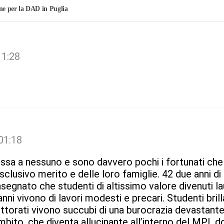
one per la DAD in Puglia
11:28
01:18
ssa a nessuno e sono davvero pochi i fortunati che 
sclusivo merito e delle loro famiglie. 42 due anni di
nsegnato che studenti di altissimo valore divenuti lau
ni vivono di lavori modesti e precari. Studenti brillant
ttorati vivono succubi di una burocrazia devastante
mbito, che diventa allucinante all’interno del MPI, do