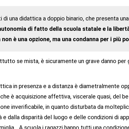
ti di una didattica a doppio binario, che presenta u
autonomia di fatto della scuola statale e la libertà
a non è una opzione, ma una condanna per i più pove
ttutto se mista, è sicuramente un grave danno per gli
attica in presenza e a distanza è diametralmente opp
che è acquisizione affettiva, viscerale quasi, del bell
e inverificabile, in quanto disturbata da molteplici
 e dalla disparità del luogo e delle condizioni di a
miglia… A scuola i ragazzi hanno tutti una condizione