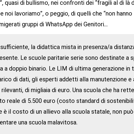
”, quasi di bullismo, nei confronti dei “fragili al di l
oi lavoriamo”, o peggio, di quelli che “non hanno il
migerati gruppi di WhatsApp dei Genitori…
fficiente, la didattica mista in presenza/a distanza
sente. Le scuole paritarie serie sono destinate a s
ca a doppio binario. Le LIM di ultima generazione in tu
rico di dati, gli esperti addetti alla manutenzione e 
ilevanti, di migliaia di euro. Una scuola che ha rette
o reale di 5.500 euro (costo standard di sostenibilit
e è il costo di un allievo alla scuola statale, non pu
iventare una scuola malavitosa.